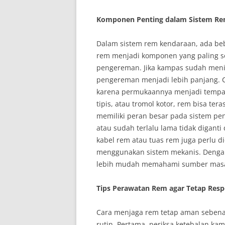
Komponen Penting dalam Sistem Re
Dalam sistem rem kendaraan, ada beb
rem menjadi komponen yang paling se
pengereman. Jika kampas sudah meni
pengereman menjadi lebih panjang. C
karena permukaannya menjadi tempat 
tipis, atau tromol kotor, rem bisa te
memiliki peran besar pada sistem pen
atau sudah terlalu lama tidak digan
kabel rem atau tuas rem juga perlu d
menggunakan sistem mekanis. Dengan
lebih mudah memahami sumber masala
Tips Perawatan Rem agar Tetap Resp
Cara menjaga rem tetap aman sebenarn
rutin. Pertama, periksa ketebalan ka