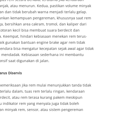
nanjak, atau menurun. Kedua, pastikan volume minyak
an dan tidak berubah warna menjadi terlalu gelap.
runkan kemampuan pengereman, khususnya saat rem
a, bersihkan area cakram, tromol, dan kaliper dari
toran kecil bisa membuat suara berdecit dan
 Keempat, hindari kebiasaan menekan rem terus-
aik gunakan bantuan engine brake agar rem tidak
endara bisa mengatur kecepatan sejak awal agar tidak
n mendadak. Kebiasaan sederhana ini membantu
nsif saat digunakan di jalan.
rus Diservis
emeriksaan jika rem mulai menunjukkan tanda tidak
terlalu dalam, tuas rem terlalu ringan, kendaraan
erdecit, atau rem terasa kurang pakem meskipun
u indikator rem yang menyala juga tidak boleh
gan minyak rem, sensor, atau sistem pengereman