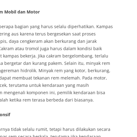
m Mobil dan Motor
erapa bagian yang harus selalu diperhatikan. Kampas
ring aus karena terus bergesekan saat proses
pis, daya cengkeram akan berkurang dan jarak
akram atau tromol juga harus dalam kondisi baik
kampas bekerja. Jika cakram bergelombang, terlalu
rasa bergetar dan kurang pakem. Selain itu, minyak rem
gereman hidrolik. Minyak rem yang kotor, berkurang,
ti dapat membuat tekanan rem melemah. Pada motor,
icek, terutama untuk kendaraan yang masih
 mengenali komponen ini, pemilik kendaraan bisa
h ketika rem terasa berbeda dari biasanya.
onsif
ya tidak selalu rumit, tetapi harus dilakukan secara
mpas rem secara berkala, terutama jika kendaraan