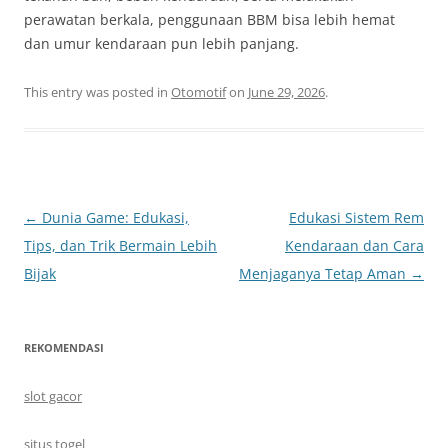
perawatan berkala, penggunaan BBM bisa lebih hemat
dan umur kendaraan pun lebih panjang.
This entry was posted in
Otomotif
on
June 29, 2026
.
Post
←
Dunia Game: Edukasi,
Edukasi Sistem Rem
navigation
Tips, dan Trik Bermain Lebih
Kendaraan dan Cara
Bijak
Menjaganya Tetap Aman
→
REKOMENDASI
slot gacor
situs togel